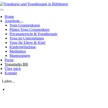
Zum
Inhalt
Toggle
springen
Navigation
Home
Angebote
Yoga Gruppenkurse
Pilates-Yoga Gruppenkurs
Privatunterricht & Yogatherapie
Yoga im Unternehmen
Yoga für Eltern & Kind
Kindergeburtstag
Meditation
Mantrasingen
Preise
Yogastudio BB
Über mich
Kontakt
Laden...