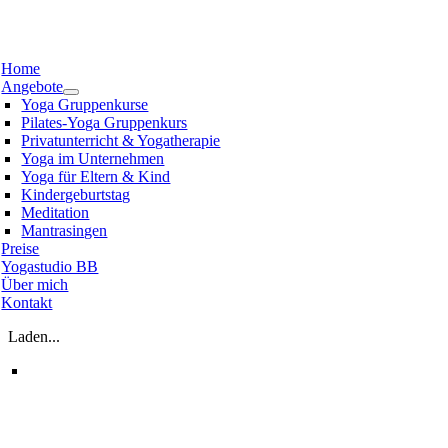
Zum
Inhalt
oggle
springen
avigation
Home
Angebote
Yoga Gruppenkurse
Pilates-Yoga Gruppenkurs
Privatunterricht & Yogatherapie
Yoga im Unternehmen
Yoga für Eltern & Kind
Kindergeburtstag
Meditation
Mantrasingen
Preise
Yogastudio BB
Über mich
Kontakt
Laden...